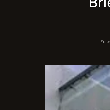
Bri
Entér