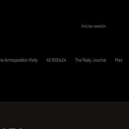
Iniciar sesión
he Armageddon Rally
4E1000x24
The Rally Journal
Más