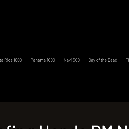
ta Rica 1000
Panama 1000
Navi 500
Day of the Dead
T