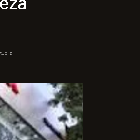
Neza
tud la