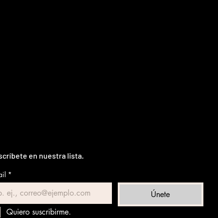
críbete en nuestra lista.
il
*
Únete
Quiero suscribirme.