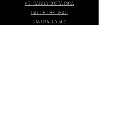
VOLCANUS COSTA RICA
DAY OF THE DEAD
NAVI RALLY 500
BABEL PANAMA 1000
THE ARMAGEDDON RALLY
4E1000X24
THE RALLY JOURNAL
CONTACTO
THE ASPHALT RATS
CENTRAL
AMERICA
Rosacruces MC México
CDMX Estd. 2017