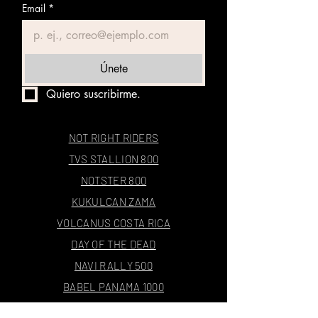
Email
*
Únete
Quiero suscribirme.
NOT RIGHT RIDERS
TVS STALLION 800
NOTSTER 800
KUKULCAN ZAMA
VOLCANUS COSTA RICA
DAY OF THE DEAD
NAVI RALLY 500
BABEL PANAMA 1000
THE ARMAGEDDON RALLY