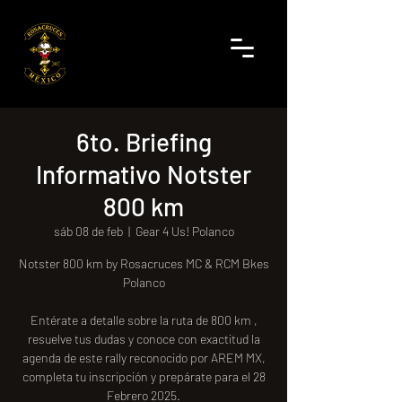
6to. Briefing
Informativo Notster
800 km
sáb 08 de feb
  |  
Gear 4 Us! Polanco
Notster 800 km by Rosacruces MC & RCM Bkes
Polanco
Entérate a detalle sobre la ruta de 800 km ,
resuelve tus dudas y conoce con exactitud la
agenda de este rally reconocido por AREM MX,
completa tu inscripción y prepárate para el 28