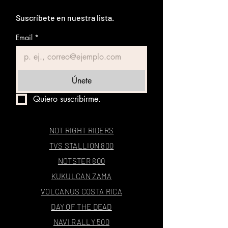
Suscríbete en nuestra lista.
Email
*
Únete
Quiero suscribirme.
NOT RIGHT RIDERS
TVS STALLION 800
NOTSTER 800
KUKULCAN ZAMA
VOLCANUS COSTA RICA
DAY OF THE DEAD
NAVI RALLY 500