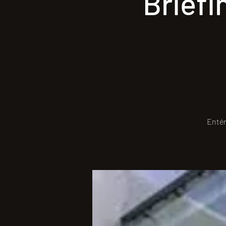
Briefi
Entér