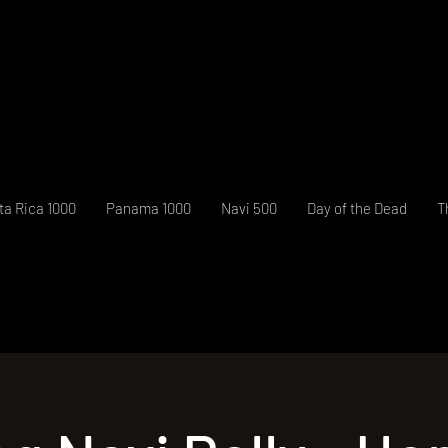
ta Rica 1000
Panama 1000
Navi 500
Day of the Dead
T