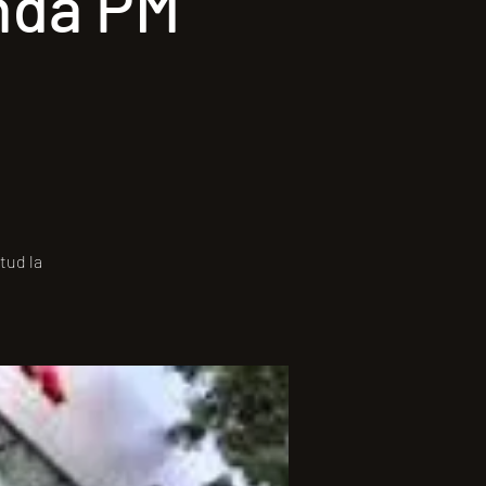
onda PM
tud la