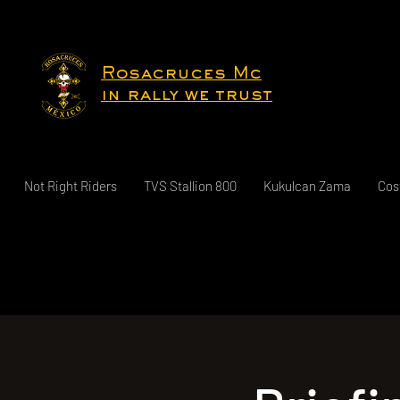
Rosacruces Mc
in rally we trust
Not Right Riders
TVS Stallion 800
Kukulcan Zama
Cos