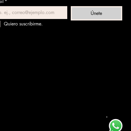
il
*
Únete
Quiero suscribirme.