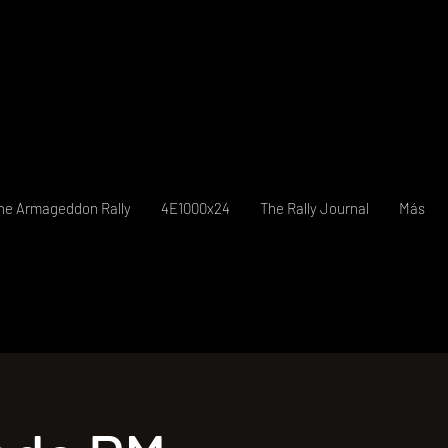
he Armageddon Rally
4E1000x24
The Rally Journal
Más