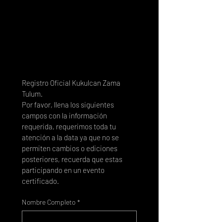
Registro Oficial Kukulcan Zama 
Tulum.
Por favor, llena los siguientes 
campos con la información 
requerida, requerimos toda tu 
atención a la data ya que no se 
permiten cambios o ediciones 
posteriores, recuerda que estas 
participando en un evento 
certificado.
Nombre Completo
*