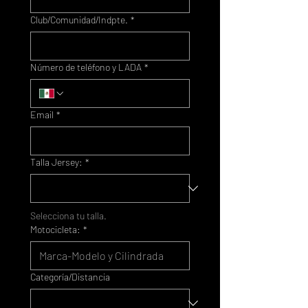
Club/Comunidad/Indpte.
*
Número de teléfono y LADA
*
Email
*
Talla Jersey:
*
Selecciona tu talla.
Motocicleta:
*
Categoría/Distancia