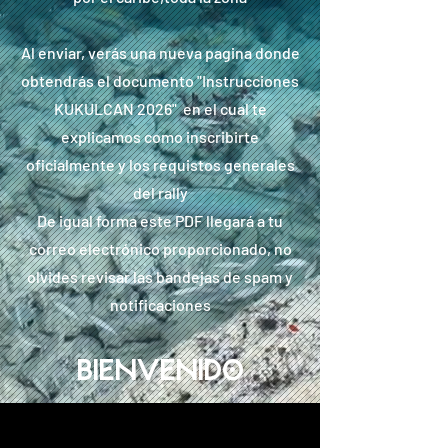
Al enviar, verás una nueva pagina donde
obtendrás el documento "Instrucciones
KUKULCAN 2026" en el cual te
explicamos como inscribirte
oficialmente y los requistos generales
del rally
De igual forma este PDF llegará a tu
correo electrónico proporcionado, no
olvides revisar las bandejas de spam y
notificaciones
BIENVENIDO