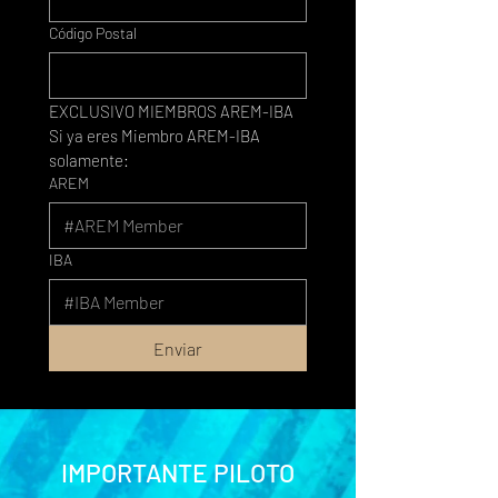
Código Postal
EXCLUSIVO MIEMBROS AREM-IBA
Si ya eres Miembro AREM-IBA 
solamente:
AREM
IBA
Enviar
IMPORTANTE PILOTO