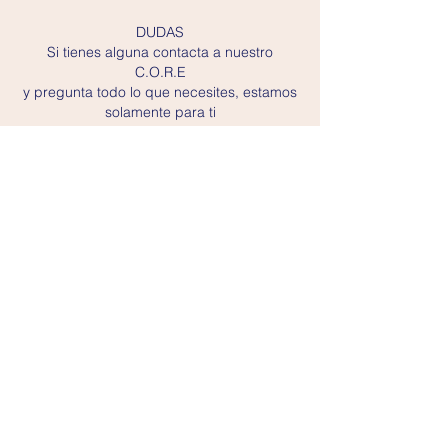
DUDAS
Si tienes alguna contacta a nuestro
C.O.R.E
y pregunta todo lo que necesites, estamos
solamente para ti
SUBMIT
When you submit your form you accept our
"Privacy Policy"
as well as the "Terms and Conditions"