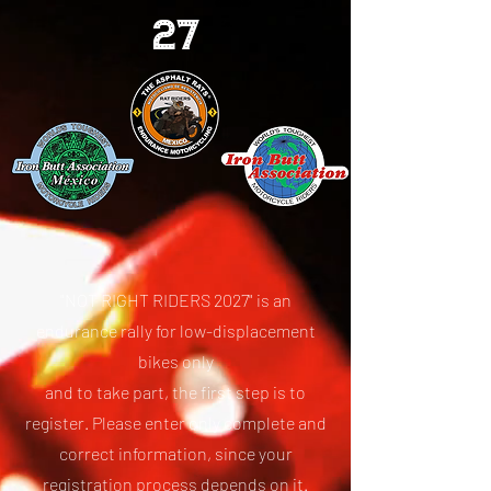
27
"NOT RIGHT RIDERS 2027" is an
endurance rally for low-displacement
bikes only
and to take part, the first step is to
register. Please enter only complete and
correct information, since your
registration process depends on it.