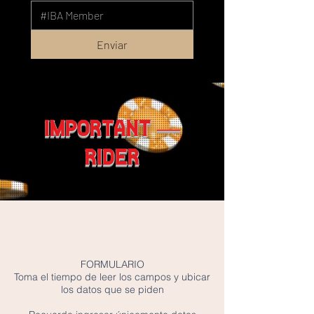
Enviar
IMPORTANT —
RIDER
FORMULARIO
Toma el tiempo de leer los campos y ubicar
los datos que se piden