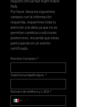
Registro Oficial Not Right Riders 
Rally
Por favor, llena los siguientes 
campos con la información 
requerida, requerimos toda tu 
atención a la data ya que no se 
permiten cambios o ediciones 
posteriores, recuerda que estas 
participando en un evento 
certificado.
Nombre Completo
*
Club/Comunidad/Indpte.
*
Número de teléfono y LADA
*