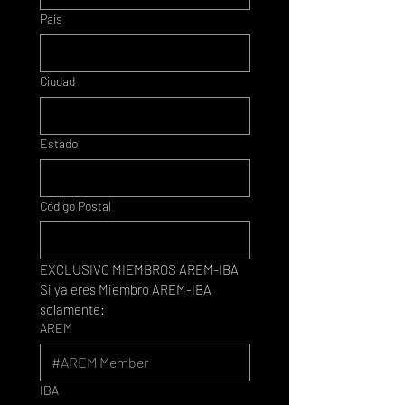
País
Ciudad
Estado
Código Postal
EXCLUSIVO MIEMBROS AREM-IBA
Si ya eres Miembro AREM-IBA 
solamente:
AREM
IBA